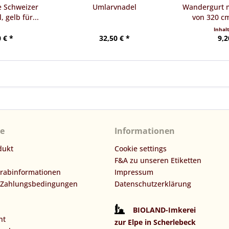
e Schweizer
Umlarvnadel
Wandergurt m
 gelb für...
von 320 cm
Inhal
 € *
32,50 € *
9,2
ce
Informationen
dukt
Cookie settings
F&A zu unseren Etiketten
orabinformationen
Impressum
 Zahlungsbedingungen
Datenschutzerklärung
BIOLAND-Imkerei
ht
zur Elpe in Scherlebeck