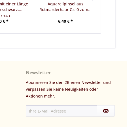
it einer Länge
Aquarellpinsel aus
Wanderg
 schwarz,...
Rotmarderhaar Gr. 0 zum...
Me
t
1 Stück
0 € *
6,40 € *
13,20 €
Newsletter
Abonnieren Sie den 2Bienen Newsletter und
verpassen Sie keine Neuigkeiten oder
Aktionen mehr.