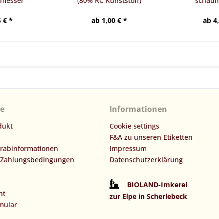
nmesser
(80% RC Kunststoff)
schaum
 € *
ab 1,00 € *
ab 4
ce
Informationen
dukt
Cookie settings
F&A zu unseren Etiketten
orabinformationen
Impressum
 Zahlungsbedingungen
Datenschutzerklärung
BIOLAND-Imkerei
ht
zur Elpe in Scherlebeck
mular