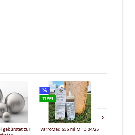
TIPP!
l gebürstet zur
VarroMed 555 ml MHD 04/25
Drahts