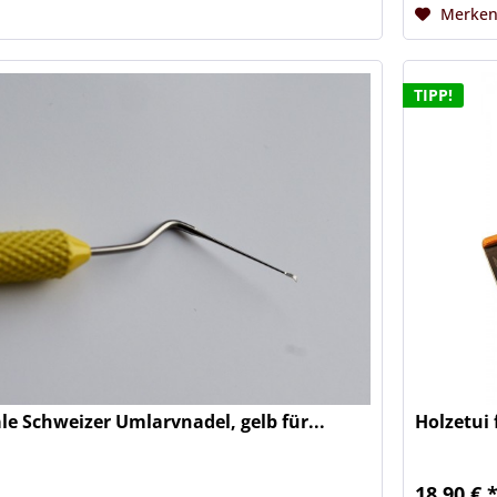
Merke
TIPP!
ale Schweizer Umlarvnadel, gelb für...
Holzetui
18,90 € 