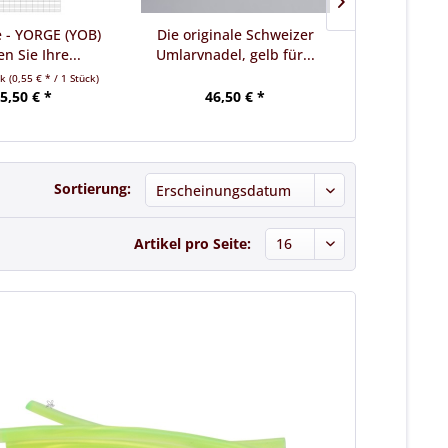
e - YORGE (YOB)
Die originale Schweizer
Zuchtrahme
n Sie Ihre...
Umlarvnadel, gelb für...
30 Systemso
ck
(0,55 € * / 1 Stück)
5,50 € *
46,50 € *
29,
Sortierung:
Artikel pro Seite: