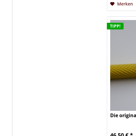
Merken
TIPP!
Die origin
46,50 € *