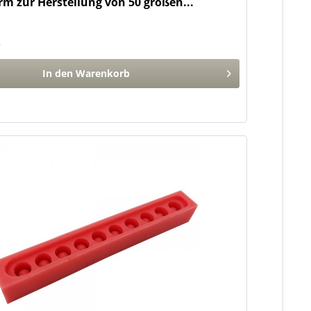
rm zur Herstellung von 50 großen...
*
In den
Warenkorb
n