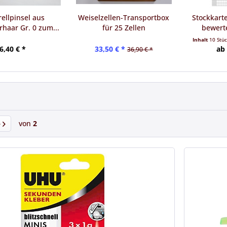
ellpinsel aus
Weiselzellen-Transportbox
Stockkart
haar Gr. 0 zum...
für 25 Zellen
bewerte
Inhalt
10 Stü
6,40 € *
33,50 € *
ab 
36,90 € *
von
2