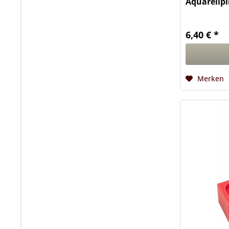
Aquarellpi
6,40 € *
Merken