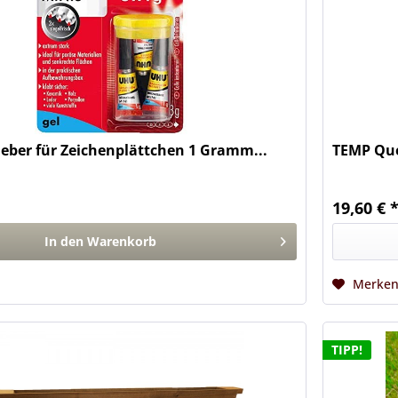
eber für Zeichenplättchen 1 Gramm...
TEMP Que
19,60 € 
In den
Warenkorb
Merke
TIPP!