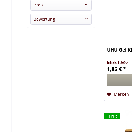
2BIENEN
Preis
Imkereibedarf Buschhausen
Bewertung
Park Plus
von
1,85 €
bis
46,50 €
STÖHR
& mehr
swienty
& mehr
UHU
& mehr
UHU Gel Kl
& mehr
Inhalt
1 Stück
1,85 € *
Merken
TIPP!