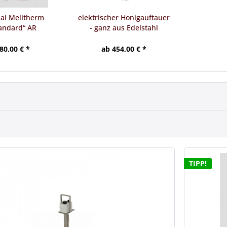
nal Melitherm
elektrischer Honigauftauer
andard“ AR
- ganz aus Edelstahl
80,00 € *
ab 454,00 € *
TIPP!