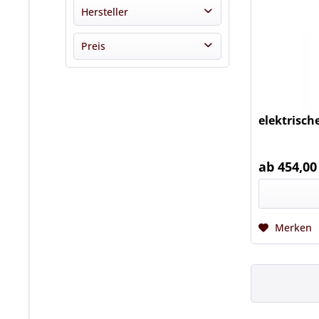
Hersteller
MELITHERM
Preis
Thomas apiculture
von
454,00 €
bis
680,00 €
elektrisch
ab 454,00
Merken