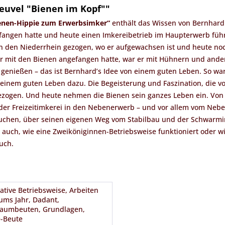
euvel "Bienen im Kopf""
enen-Hippie zum Erwerbsimker“
enthält das Wissen von Bernhard 
ngen hatte und heute einen Imkereibetrieb im Haupterwerb führt.
an den Niederrhein gezogen, wo er aufgewachsen ist und heute noch 
 mit den Bienen angefangen hatte, war er mit Hühnern und ander
genießen – das ist Bernhard’s Idee von einem guten Leben. So war
inem guten Leben dazu. Die Begeisterung und Faszination, die v
ezogen. Und heute nehmen die Bienen sein ganzes Leben ein. Von f
on der Freizeitimkerei in den Nebenerwerb – und vor allem vom Neb
chen, über seinen eigenen Weg vom Stabilbau und der Schwarmimk
auch, wie eine Zweiköniginnen-Betriebsweise funktioniert oder 
uch.
!
native Betriebsweise, Arbeiten
ums Jahr, Dadant,
aumbeuten, Grundlagen,
-Beute