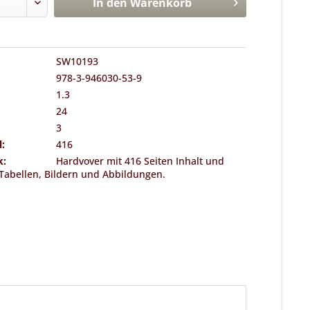
In den
Warenkorb
SW10193
978-3-946030-53-9
1.3
24
3
l:
416
k:
Hardvover mit 416 Seiten Inhalt und
Tabellen, Bildern und Abbildungen.