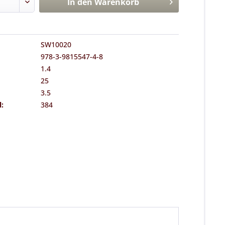
In den
Warenkorb
SW10020
978-3-9815547-4-8
1.4
25
3.5
l:
384