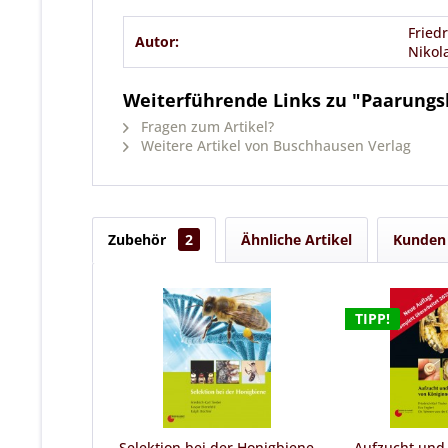
Fried
Autor:
Nikol
Weiterführende Links zu "Paarungsb
Fragen zum Artikel?
Weitere Artikel von Buschhausen Verlag
Zubehör
2
Ähnliche Artikel
Kunden 
TIPP!
Selektion bei der Honigbiene
Aufzucht un