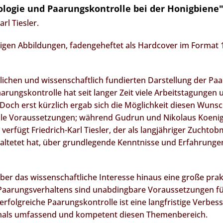
logie und Paarungskontrolle bei der Honigbiene
rl Tiesler.
rbigen Abbildungen, fadengeheftet als Hardcover im Format 
lichen und wissenschaftlich fundierten Darstellung der Pa
ungskontrolle hat seit langer Zeit viele Arbeitstagungen
 Doch erst kürzlich ergab sich die Möglichkeit diesen Wuns
le Voraussetzungen; während Gudrun und Nikolaus Koeniger
erfügt Friedrich-Karl Tiesler, der als langjähriger Zuch
ltetet hat, über grundlegende Kenntnisse und Erfahrungen 
ber das wissenschaftliche Interesse hinaus eine große prak
Paarungsverhaltens sind unabdingbare Voraussetzungen für
 erfolgreiche Paarungskontrolle ist eine langfristige Verbe
tmals umfassend und kompetent diesen Themenbereich.