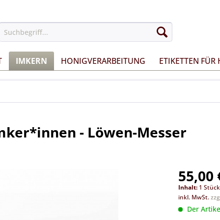
T
IMKERN
HONIGVERARBEITUNG
ETIKETTEN FÜR
mker*innen - Löwen-Messer
55,00 
Inhalt:
1 Stüc
inkl. MwSt.
zzg
Der Artike