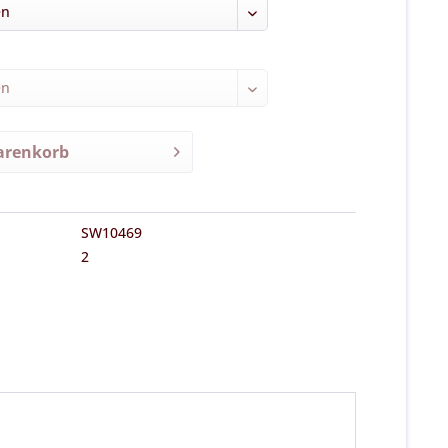
renkorb
SW10469
2