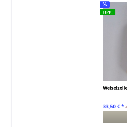
TIPP!
Weiselzell
33,50 € *