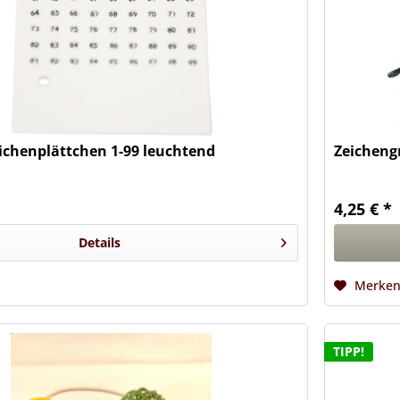
ichenplättchen 1-99 leuchtend
Zeichengr
4,25 € *
Details
Merke
TIPP!