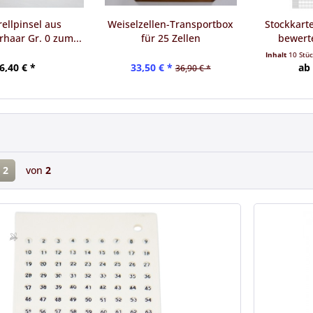
ellpinsel aus
Weiselzellen-Transportbox
Stockkart
haar Gr. 0 zum...
für 25 Zellen
bewerte
Inhalt
10 Stü
6,40 € *
33,50 € *
ab 
36,90 € *
2
von
2