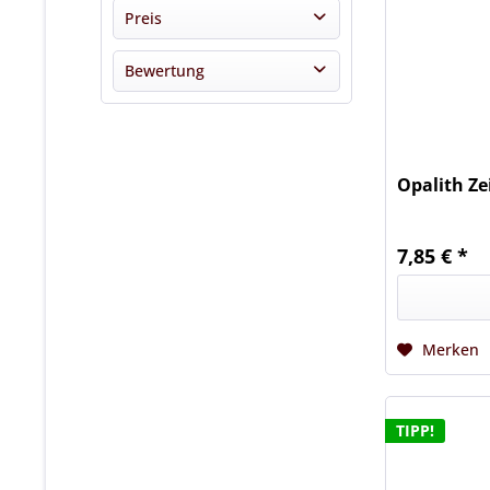
2BIENEN
Preis
Imkereibedarf Buschhausen
Bewertung
Park Plus
von
1,85 €
bis
46,50 €
STÖHR
& mehr
swienty
& mehr
UHU
& mehr
Opalith Ze
& mehr
7,85 € *
Merken
TIPP!