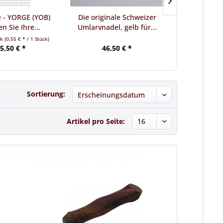
e - YORGE (YOB)
Die originale Schweizer
Zuchtrahme
n Sie Ihre...
Umlarvnadel, gelb für...
30 Systemso
ck
(0,55 € * / 1 Stück)
5,50 € *
46,50 € *
29,
Sortierung:
Artikel pro Seite: