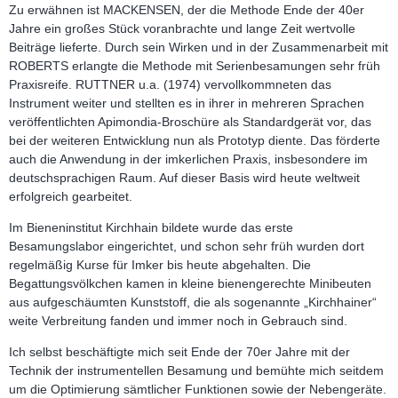
Zu erwähnen ist MACKENSEN, der die Methode Ende der 40er
Jahre ein großes Stück voranbrachte und lange Zeit wertvolle
Beiträge lieferte. Durch sein Wirken und in der Zusammenarbeit mit
ROBERTS erlangte die Methode mit Serienbesamungen sehr früh
Praxisreife. RUTTNER u.a. (1974) vervollkommneten das
Instrument weiter und stellten es in ihrer in mehreren Sprachen
veröffentlichten Apimondia-Broschüre als Standardgerät vor, das
bei der weiteren Entwicklung nun als Prototyp diente. Das förderte
auch die Anwendung in der imkerlichen Praxis, insbesondere im
deutschsprachigen Raum. Auf dieser Basis wird heute weltweit
erfolgreich gearbeitet.
Im Bieneninstitut Kirchhain bildete wurde das erste
Besamungslabor eingerichtet, und schon sehr früh wurden dort
regelmäßig Kurse für Imker bis heute abgehalten. Die
Begattungsvölkchen kamen in kleine bienengerechte Minibeuten
aus aufgeschäumten Kunststoff, die als sogenannte „Kirchhainer“
weite Verbreitung fanden und immer noch in Gebrauch sind.
Ich selbst beschäftigte mich seit Ende der 70er Jahre mit der
Technik der instrumentellen Besamung und bemühte mich seitdem
um die Optimierung sämtlicher Funktionen sowie der Nebengeräte.