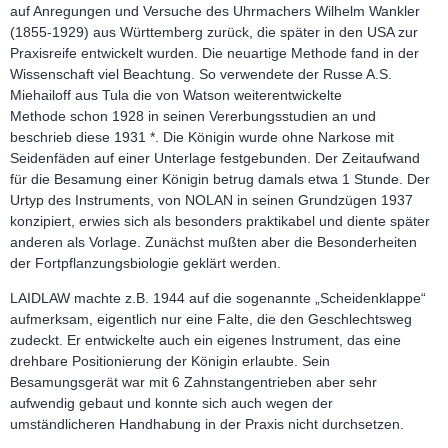
auf Anregungen und Versuche des Uhrmachers Wilhelm Wankler
(1855-1929) aus Württemberg zurück, die später in den USA zur
Praxisreife entwickelt wurden. Die neuartige Methode fand in der
Wissenschaft viel Beachtung. So verwendete der Russe A.S.
Miehailoff aus Tula die von Watson weiterentwickelte
Methode schon 1928 in seinen Vererbungsstudien an und
beschrieb diese 1931 *. Die Königin wurde ohne Narkose mit
Seidenfäden auf einer Unterlage festgebunden. Der Zeitaufwand
für die Besamung einer Königin betrug damals etwa 1 Stunde. Der
Urtyp des Instruments, von NOLAN in seinen Grundzügen 1937
konzipiert, erwies sich als besonders praktikabel und diente später
anderen als Vorlage. Zunächst mußten aber die Besonderheiten
der Fortpflanzungsbiologie geklärt werden.
LAIDLAW machte z.B. 1944 auf die sogenannte „Scheidenklappe“
aufmerksam, eigentlich nur eine Falte, die den Geschlechtsweg
zudeckt. Er entwickelte auch ein eigenes Instrument, das eine
drehbare Positionierung der Königin erlaubte. Sein
Besamungsgerät war mit 6 Zahnstangentrieben aber sehr
aufwendig gebaut und konnte sich auch wegen der
umständlicheren Handhabung in der Praxis nicht durchsetzen.