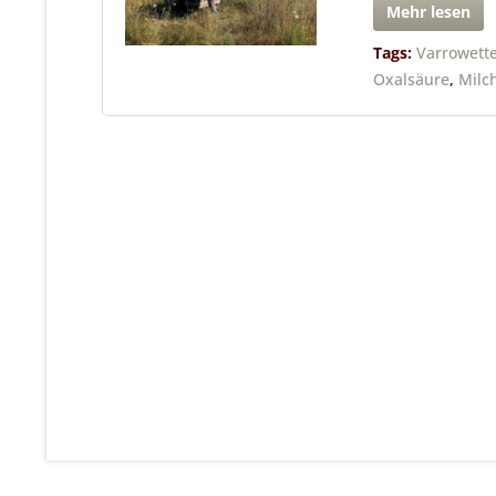
Mehr lesen
Tags:
Varrowett
Oxalsäure
,
Milc