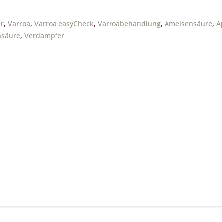
er
,
Varroa
,
Varroa easyCheck
,
Varroabehandlung
,
Ameisensäure
,
A
hsäure
,
Verdampfer